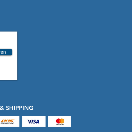
inweise:

inweise für Verpackung:

Verletzungsgefahr durch scharfe 
ton- oder Folienkanten und scharfe 
ern.

ngsmaterial ist kein Spielzeug. Es 
tickungsgefahr für Kinder oder 
ren
inweise für das Produkt:

kann scharfkantig sein. Es besteht 
efahr.

en den Einbau durch einen Kfz-
& SHIPPING