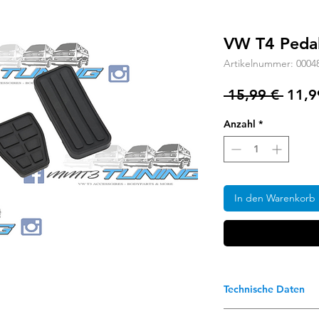
VW T4 Peda
Artikelnummer: 0004
Stand
 15,99 € 
11,9
Anzahl
*
In den Warenkorb
Technische Daten
Besser als das Ori