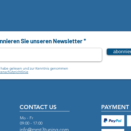
Sicherheitsh
Sicherheitsh
Es besteht 
Papier-, Kar
Metallklamm
Das Verpacku
nieren Sie unseren Newsletter
besteht Ers
Tiere.

abonnie
Sicherheitsh
h habe gelesen und zur Kenntnis genommen
Der Artikel 
enschutzrichtlinie
Verletzungsg
Wir empfehl
Fachmann
CONTACT US
PAYMENT 
Mo - Fr
09:00 - 17:00
info@mmt3tuning.com