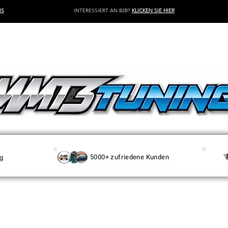
NS
INTERESSIERT AN B2B?
KLICKEN SIE HIER
5000+ zufriedene Kunden
g