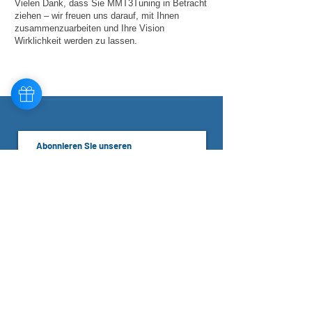
Vielen Dank, dass Sie MMT3Tuning in Betracht
ziehen – wir freuen uns darauf, mit Ihnen
zusammenzuarbeiten und Ihre Vision
Wirklichkeit werden zu lassen.
Abonnieren Sie unseren
Newsletter
Ich habe gelesen und zur Kenntnis genommen
Datenschutzrichtlinie
abonnieren
INFORMATION
CONTACT US
Über uns