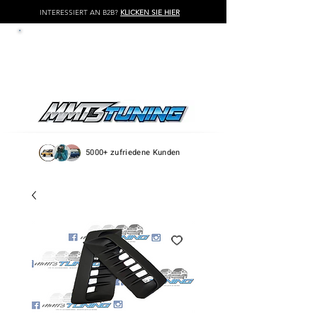
INTERESSIERT AN B2B?
KLICKEN SIE HIER
LOG IN / REGISTER
5000+ zufriedene Kunden