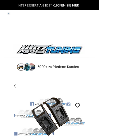
INTERESSIERT AN B2B?
KLICKEN SIE HIER
LOG IN / REGISTER
5000+ zufriedene Kunden