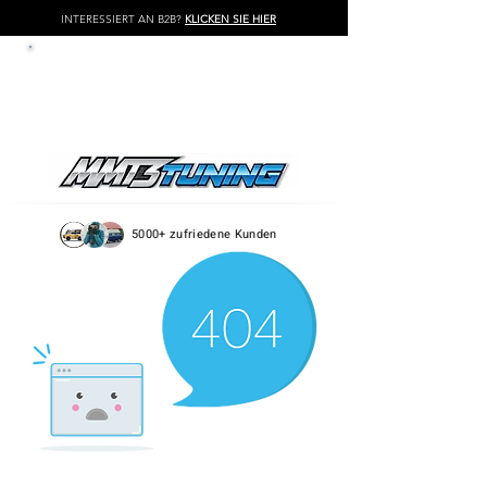
INTERESSIERT AN B2B?
KLICKEN SIE HIER
LOG IN / REGISTER
5000+ zufriedene Kunden