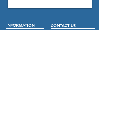
INFORMATION
CONTACT US
Über uns
Mo - Fr
09:00 - 17:00
Impressum
info@mmt3tuning.com
AGB´s
Kontaktformular
Versand & Zahlungsbedingungen
Rückgabe & Rückerstattung
PAYMENT & SHIPPING
SOCIAL MEDIA