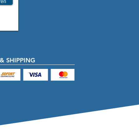
ren
inweise für das Produkt:

kann scharfkantig sein. Es besteht 
efahr.

en den Einbau durch einen Kfz-
& SHIPPING