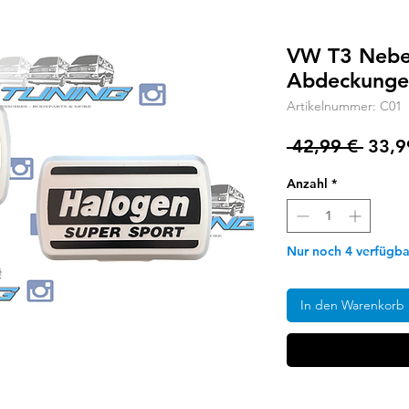
VW T3 Nebel
Abdeckunge
Artikelnummer: C01
Stand
 42,99 € 
33,9
Anzahl
*
Nur noch 4 verfügba
In den Warenkorb