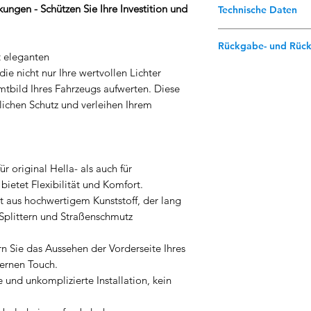
ngen - Schützen Sie Ihre Investition und
Technische Daten
Hergestellt aus h
Rückgabe- und Rück
Passend für Origi
it eleganten
Nebelscheinwerfe
Kontakt:
Bevor Si
e nicht nur Ihre wertvollen Lichter
Von MMT3Tuning
wenden Sie sich 
tbild Ihres Fahrzeugs aufwerten. Diese
oder füllen Sie d
ichen Schutz und verleihen Ihrem
Rückerstattungen
Versandkosten:
De
für die Rücksen
gelieferten Produ
r original Hella- als auch für
Zeitrahmen:
Rücks
etet Flexibilität und Komfort.
Produkten werden
t aus hochwertigem Kunststoff, der lang
Erhalt nicht meh
 Splittern und Straßenschmutz
Zustand des Prod
müssen in einwan
Zustand sein (es s
n Sie das Aussehen der Vorderseite Ihres
Herstellungsfehler 
ernen Touch.
oder verändert wo
 und unkomplizierte Installation, kein
Veränderte Teile:
L
können nicht zur