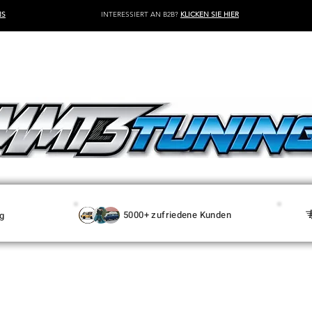
NS
INTERESSIERT AN B2B?
KLICKEN SIE HIER
5000+ zufriedene Kunden
g