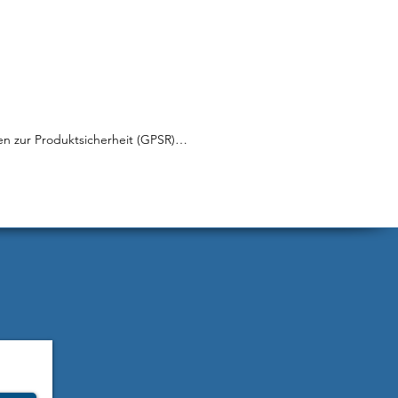
en zur Produktsicherheit (GPSR)

 MMT3Tuning

1, 74532 Ilshofen

rtner: info@mmt3tuning.com

inweise:

inweise für Verpackung:

Verletzungsgefahr durch scharfe 
ton- oder Folienkanten und scharfe 
ern.

ngsmaterial ist kein Spielzeug. Es 
tickungsgefahr für Kinder oder 