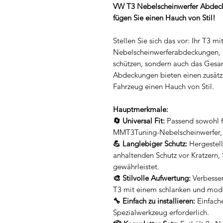
VW T3 Nebelscheinwerfer Abdecku
fügen Sie einen Hauch von Stil!
Stellen Sie sich das vor: Ihr T3 m
Nebelscheinwerferabdeckungen, di
schützen, sondern auch das Gesam
Abdeckungen bieten einen zusätzl
Fahrzeug einen Hauch von Stil.
Hauptmerkmale:
🔄 Universal Fit:
Passend sowohl fü
MMT3Tuning-Nebelscheinwerfer, bi
💪 Langlebiger Schutz:
Hergestell
anhaltenden Schutz vor Kratzern,
gewährleistet.
🎨 Stilvolle Aufwertung:
Verbesser
T3 mit einem schlanken und mod
🔧 Einfach zu installieren:
Einfache
Spezialwerkzeug erforderlich.