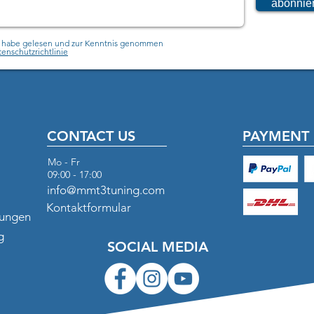
Tiere.

abonnie
Sicherheitsh
h habe gelesen und zur Kenntnis genommen
Der Artikel 
enschutzrichtlinie
Verletzungsg
Wir empfehl
Fachmann
CONTACT US
PAYMENT 
Mo - Fr
09:00 - 17:00
info@mmt3tuning.com
Kontaktformular
gungen
g
SOCIAL MEDIA