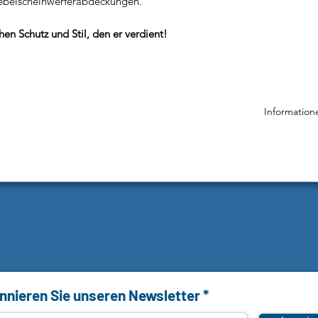
ebelscheinwerferabdeckungen.
en Schutz und Stil, den er verdient!
Information
Hersteller:
Ludwigstr. 2
Ansprechpa
Sicherheitsh
Sicherheitsh
Es besteht 
Papier-, Kar
Metallklamm
Das Verpacku
nieren Sie unseren Newsletter
besteht Ers